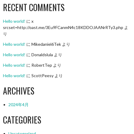
RECENT COMMENTS
Hello world!
に
x
srcset=http://oast.me/3Eu9FCanmN4c18KDDOJAANrRTy3.php
よ
り
Hello world!
に
Mikedaniel6Tek
より
Hello world!
に
Donaldslula
より
Hello world!
に
RobertTep
より
Hello world!
に
ScottPeesy
より
ARCHIVES
2024年4月
CATEGORIES
Uncategorized