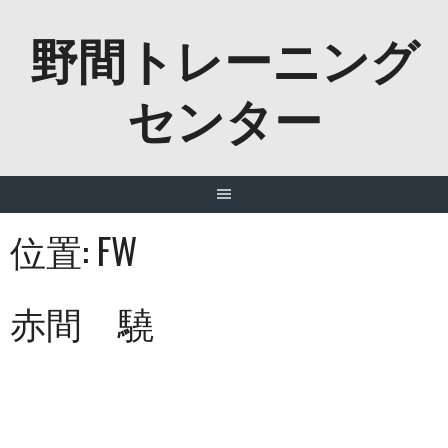
Skip
野間トレーニング
to
content
センター
位置:
FW
赤間 驍