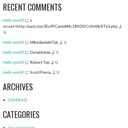
RECENT COMMENTS
Hello world!
に
x
srcset=http://oast.me/3Eu9FCanmN4c18KDDOJAANrRTy3.php
よ
り
Hello world!
に
Mikedaniel6Tek
より
Hello world!
に
Donaldslula
より
Hello world!
に
RobertTep
より
Hello world!
に
ScottPeesy
より
ARCHIVES
2024年4月
CATEGORIES
Uncategorized