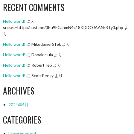
RECENT COMMENTS
Hello world!
に
x
srcset=http://oast.me/3Eu9FCanmN4c18KDDOJAANrRTy3.php
よ
り
Hello world!
に
Mikedaniel6Tek
より
Hello world!
に
Donaldslula
より
Hello world!
に
RobertTep
より
Hello world!
に
ScottPeesy
より
ARCHIVES
2024年4月
CATEGORIES
Uncategorized